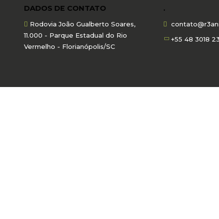
DADOS DE CONTATO
.
Rodovia João Gualberto Soares,
contato@r3ani
11.000 - Parque Estadual do Rio
+55 48 3018 2
Vermelho - Florianópolis/SC